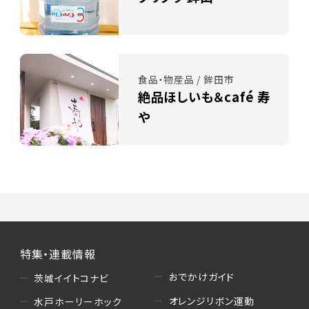
食品・物産品 / 鉾田市
絶品ほしいも＆café 寿
や
特集・連載情報
おでかけガイド
茨城イイトコナビ
オレンジリボン運動
水戸ホーリーホック