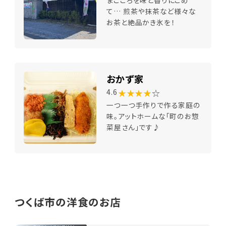
まごころを味と香りにこめ
て… 煎茶や抹茶など様々な
お茶と絶品かき氷を！
おかず家
★★★★
☆
4.6
一つ一つ手作りで作る家庭の
味。アットホームな「町のお惣
菜屋さん」です♪
つくば市の洋食のお店