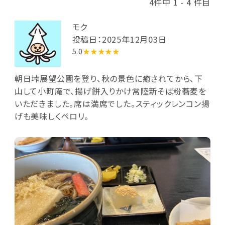
4件中 1 - 4 件目
モク
投稿日：2025年12月03日
5.0
★★★★★
朝日垰展望公園を登り、秋の景色に癒されてから、下
山して小町庵で、揚げ餅入りかけ常陸新そば粉蕎麦を
いただきました。席は満席でした。スティックレンコン揚
げも美味しくペロリ。