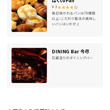
ばくtoPan
★★★★
☆
4.3
毎日焼かれるパンは70種類
以上！こだわり製法の美味し
いパンはいかが♪
DINING Bar 今尽
石蔵造りのダイニングバー