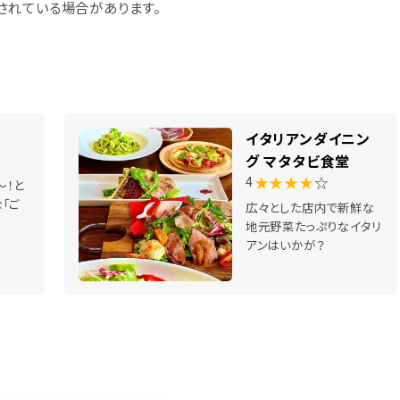
されている場合があります。
イタリアンダイニン
グ マタタビ食堂
★★★★
☆
4
～！と
「ご
広々とした店内で新鮮な
地元野菜たっぷりなイタリ
アンはいかが？