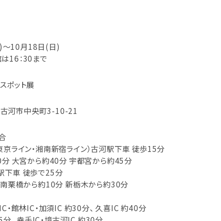
)～10月18日(日)
館は16：30まで
スポット展
県古河市中央町3-10-21
合
東京ライン・湘南新宿ライン）古河駅下車 徒歩15分
0分 大宮から約40分 宇都宮から約45分
駅下車 徒歩で25分
 南栗橋から約10分 新栃木から約30分
・館林IC・加須IC 約30分、 久喜IC 約40分
5分、 幸手IC・境古河IC 約30分