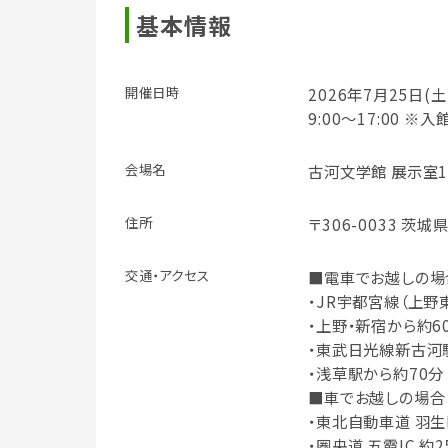
基本情報
開催日時
2026年7月25日(土
9:00～17:00 ※入
会場名
古河文学館 展示室1
住所
〒306-0033 茨城
交通・アクセス
■電車でお越しの場
・JR宇都宮線（上野
・上野・新宿から約6
・東武日光線新古河
・浅草駅から約70分
■車でお越しの場合
・東北自動車道 羽生IC
・圏央道 五霞IC 約2