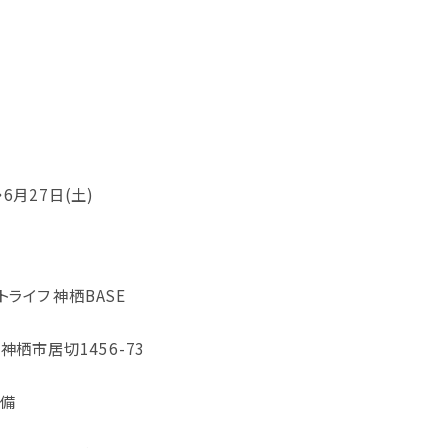
・6月27日(土)
ライフ 神栖BASE
県神栖市居切1456-73
完備