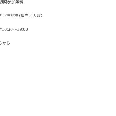
で初回参加無料
O 鹿行・神栖校（担当／大﨑）
付10:30～19:00
らから