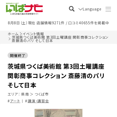
Language
8月8日（土）現在 店舗情報9271件 / 口コミ40655件を掲載中
ホーム
イベント情報
茨城県つくば美術館 第3回土曜講座 関彰商事コレクション
斎藤清のパリ そして日本
開催終了
茨城県つくば美術館 第3回土曜講座
関彰商事コレクション 斎藤清のパリ
そして日本
エリア：
県南
＞
つくば市
アート
講演・講習会