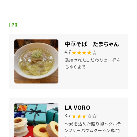
[PR]
中華そば たまちゃん
★★★★
☆
4.7
洗練されたこだわりの一杯を
心ゆくまで
LA VORO
★★★
☆☆
3.7
～愛を込めた贈り物～グルテ
ンフリーバウムクーヘン専門
店