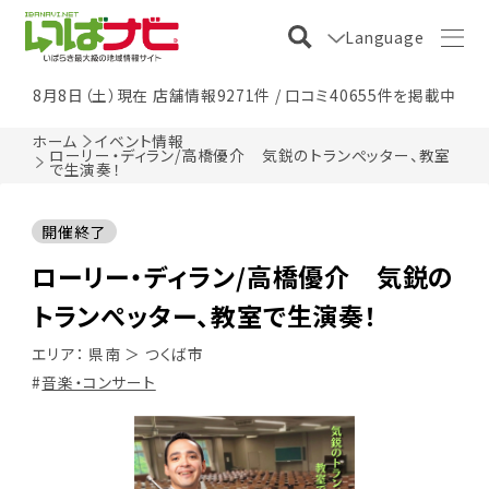
Language
8月8日（土）現在 店舗情報9271件 / 口コミ40655件を掲載中
ホーム
イベント情報
ローリー・ディラン/高橋優介 気鋭のトランぺッター、教室
で生演奏！
開催終了
ローリー・ディラン/高橋優介 気鋭の
トランぺッター、教室で生演奏！
エリア：
県南
＞
つくば市
音楽・コンサート