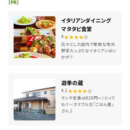
[PR]
イタリアンダイニング
マタタビ食堂
★★★★
☆
4
広々とした店内で新鮮な地元
野菜たっぷりなイタリアンはい
かが？
遊季の蔵
★★★★
☆
4.1
ランチ定食は820円～！とって
もリーズナブルな「ごはん屋」
さん♪