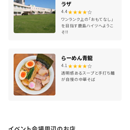
ラザ
★★★★
☆
4.4
ワンランク上の「おもてなし」
を目指す鹿島ハイツへようこ
そ!!
らーめん青龍
★★★★
☆
4.1
透明感あるスープと手打ち麺
が自慢の中華そば
イベント会場周辺のお店