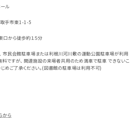
ホール
県取手市東1-1-5
｣東口から徒歩約１５分
、 市民会館駐車場または利根川河川敷の運動公園駐車場が利用
 無料ですが、 関連施設の来場者共用のため満車で駐車 できないこ
かじめご了承ください。(図書館の駐車場は利用不可)
らから