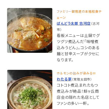
ファミリー御用達の本格和食チ
ェーン
ばんどう太郎 古河店
（古河
市）
看板メニューは土鍋でグ
ツグツ煮込んだ「味噌煮
込みうどん」。コシのある
麺と甘辛スープがクセに
なります。
ホルモンの旨みが染みる!!!
わたる家
（常陸太田市）
コトコト煮込まれたもつ
煮込みが絶品！鯨ヶ丘商
店会の隠れた名店として
ファンの多い一軒。