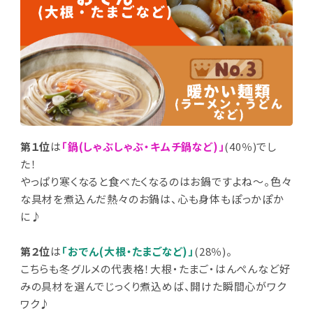
第１位
は
「鍋(しゃぶしゃぶ・キムチ鍋など)」
(40％)でし
た！
やっぱり寒くなると食べたくなるのはお鍋ですよね～。色々
な具材を煮込んだ熱々のお鍋は、心も身体もぽっかぽか
に♪
第２位
は
「おでん(大根・たまごなど)」
(28％)。
こちらも冬グルメの代表格！大根・たまご・はんぺんなど好
みの具材を選んでじっくり煮込めば、開けた瞬間心がワク
ワク♪