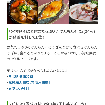
『常陸秋そばと野菜たっぷり♪けんちんそば』(24％)
が僅差を制して１位！
野菜たっぷりのけんちん汁にそばをつけて食べるけんちん
そばは、食べるとほっとする…どこかなつかしい茨城県民
のソウルフードです。
▼けんちんそばが食べられるお店はここ！
・
そば処 登喜和家
・
竜神庵太田店【常陸太田市】
・
昔や【大子町】
２位には『茨城の甘い焼き芋・干し芋スイーツ』