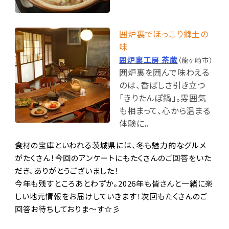
囲炉裏でほっこり郷土の
味
囲炉裏工房 茶蔵
（龍ヶ崎市）
囲炉裏を囲んで味わえる
のは、香ばしさ引き立つ
「きりたんぽ鍋」。雰囲気
も相まって、心から温まる
体験に。
食材の宝庫といわれる茨城県には、冬も魅力的なグルメ
がたくさん！今回のアンケートにもたくさんのご回答をいた
だき、ありがとうございました！
今年も残すところあとわずか。2026年も皆さんと一緒に楽
しい地元情報をお届けしていきます！次回もたくさんのご
回答お待ちしておりま～す
☆彡