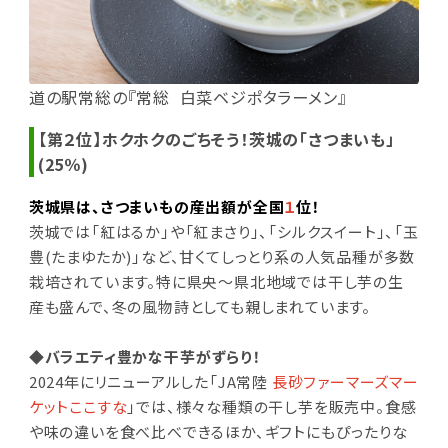
道の駅常総の『常総 白菜ベジポタラーメン』
【第２位】ホクホクのごちそう！茨城の「さつまいも」
(25％)
茨城県は、さつまいもの産出額が全国
１
位！
茨城では「紅はるか」や「紅まさり」、「シルクスイート」、「玉
豊(たまゆたか)
」など、甘くてしっとり系の人気品種が多数
栽培されています。特に県央～県北地域では干し芋の生
産も盛んで、冬の風物詩としても親しまれています。
◆バラエティ豊かな干芋がずらり！
2024年にリニューアルした「JA常陸
長砂ファーマーズマー
ケットここすな
」では、様々な種類の干し芋を販売中。
食感
や味の違いを食べ比べできるほか、ギフトにもぴったりな