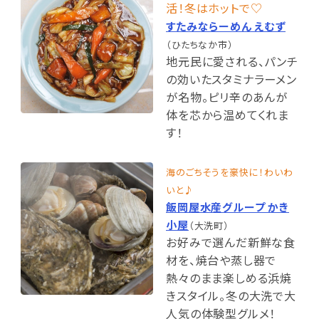
活！冬はホットで♡
すたみならーめん えむず
（ひたちなか市）
地元民に愛される、パンチ
の効いたスタミナラーメン
が名物。ピリ辛のあんが
体を芯から温めてくれま
す！
海のごちそうを豪快に！わいわ
いと♪
飯岡屋水産グループ かき
小屋
（大洗町）
お好みで選んだ新鮮な食
材を、焼台や蒸し器で
熱々のまま楽しめる浜焼
きスタイル。冬の大洗で大
人気の体験型グルメ！