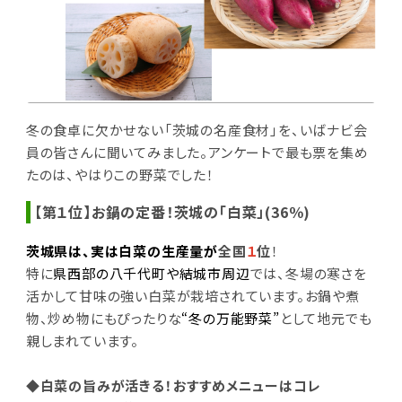
冬の食卓に欠かせない「茨城の名産食材」を、いばナビ会
員の皆さんに聞いてみました。アンケートで最も票を集め
たのは、やはりこの野菜でした！
【第１位】お鍋の定番！茨城の「白菜」(36％)
茨城県は、実は
白菜の生産量が
全国
１
位
！
特に
県西部の八千代町や結城市周辺
では、冬場の寒さを
活かして甘味の強い白菜が栽培されています。お鍋や煮
物、炒め物にもぴったりな
“冬の万能野菜”
として地元でも
親しまれています。
◆白菜の旨みが活きる！おすすめメニューはコレ