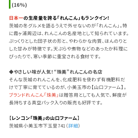
(16％)
日本一
の生産量を誇る「れんこん」もランクイン！
茨城の冬グルメを語るうえで外せないのが「れんこん」。特
に霞ヶ浦周辺は、れんこんの名産地として知られています。
ぷっくりとした団子状の形と、やわらかな肉質、ほんのりと
した甘みが特徴です。天ぷらや煮物などのあったか料理に
ぴったりで、寒い季節に重宝される食材です。
◆やさしい味が人気！“珠美”れんこんの名店
そんな茨城のれんこんを、化成肥料を使わず有機肥料だ
けで丁寧に育てているのが、小美玉市の【山口ファーム】。
ブランドれんこん「珠美」
は贈答用としても人気で、鮮度が
長持ちする真空パック入りの販売も好評です。
【
レンコン「珠美」の山口ファーム
】
茨城県小美玉市下玉里741（
詳細
）