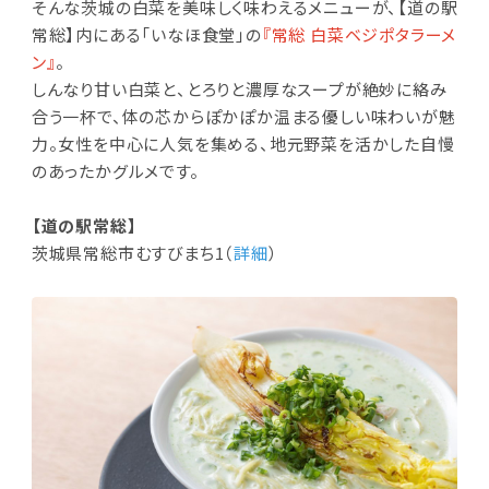
そんな茨城の白菜を美味しく味わえるメニューが、【道の駅
常総】内にある「いなほ食堂」の
『常総 白菜ベジポタラーメ
ン』
。
しんなり甘い
白菜と、とろりと濃厚なスープが絶妙に絡み
合う一杯で、体の芯からぽかぽか温まる優しい味わいが魅
力。女性を中心に人気を集める、地元野菜を活かした自慢
のあったかグルメです。
【道の駅常総】
茨城県常総市むすびまち1（
詳細
）