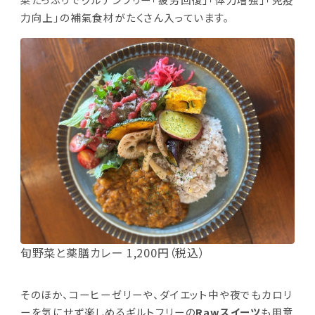
力向上」の補氣食材がたくさん入っています。
旬野菜と薬膳カレー 1,200円（税込）
そのほか、コーヒーゼリーや、ダイエット中や夜でもカロリ
ーを気にせず楽しめるギルトフリーの
Rawスイーツ
も用意