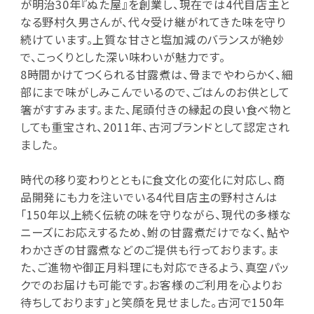
が明治30年『ぬた屋』を創業し、現在では4代目店主と
なる野村久男さんが、代々受け継がれてきた味を守り
続けています。上質な甘さと塩加減のバランスが絶妙
で、こっくりとした深い味わいが魅力です。
8時間かけてつくられる甘露煮は、骨までやわらかく、細
部にまで味がしみこんでいるので、ごはんのお供として
箸がすすみます。また、尾頭付きの縁起の良い食べ物と
しても重宝され、2011年、古河ブランドとして認定され
ました。
時代の移り変わりとともに食文化の変化に対応し、商
品開発にも力を注いでいる4代目店主の野村さんは
「150年以上続く伝統の味を守りながら、現代の多様な
ニーズにお応えするため、鮒の甘露煮だけでなく、鮎や
わかさぎの甘露煮などのご提供も行っております。ま
た、ご進物や御正月料理にも対応できるよう、真空パッ
クでのお届けも可能です。お客様のご利用を心よりお
待ちしております」と笑顔を見せました。古河で150年