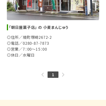
「朝日屋菓子店」 の 小麦まんじゅう
◎住所／境町塚崎2672-2
◎電話／0280-87-7873
◎営業／7：00～15：00
◎休日／水曜日
1