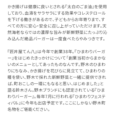
かき揚げは健康に良いとされる『太白のごま油』を使用
しており、血液をサラサラにする効果やコレステロール
を下げる働きがあるので、子どもからお年寄りまで、す
べての方に安心・安全に召し上がっていただけます。天
然海老ならではの濃厚な旨みが新鮮野菜にたっぷり沁
み込んだ絶品バーガーは一度食べたらやみつきです。
『匠丼屋てん八』は今年で創業38年。『ひまわりバーガ
ー』をはじめたきっかけについて「創業当初からまかな
いのメニューとしてあったものなんです。野木のひまわ
りにちなみ、かき揚げを花びらに見立てて、ひまわりの
種を使い、野木で採れた新鮮野菜と一緒に提供できれ
ば、町おこしの一環にもなると思い、はじめました」と
語る鈴木さん。野木ブランドにも認定されている『ひま
わりバーガー』。毎年7月に行われる『ひまわりフェステ
ィバル』に今年も出店予定です。ここにしかない野木町
名物をご堪能ください。