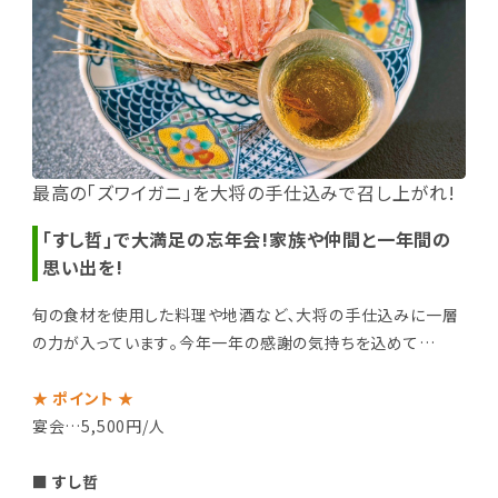
最高の｢ズワイガニ｣を大将の手仕込みで召し上がれ!
｢すし哲｣で大満足の忘年会!家族や仲間と一年間の
思い出を!
旬の食材を使用した料理や地酒など､大将の手仕込みに一層
の力が入っています｡今年一年の感謝の気持ちを込めて…
★ ポイント ★
宴会…5,500円/人
■ すし哲