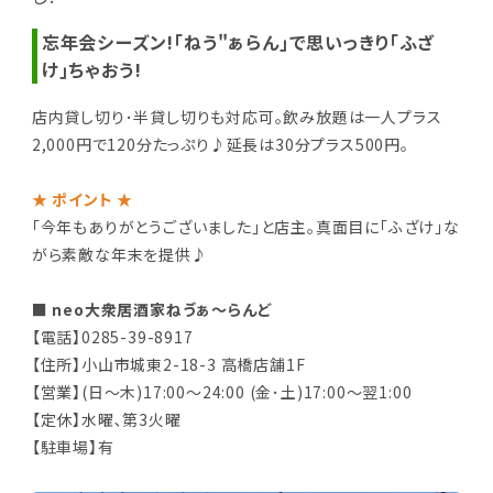
忘年会シーズン!｢ねう"ぁらん｣で思いっきり｢ふざ
け｣ちゃおう!
店内貸し切り･半貸し切りも対応可｡飲み放題は一人プラス
2,000円で120分たっぷり♪延長は30分プラス500円｡
★ ポイント ★
｢今年もありがとうございました｣と店主｡真面目に｢ふざけ｣な
がら素敵な年末を提供♪
■ neo大衆居酒家ねゔぁ～らんど
【電話】0285-39-8917
【住所】小山市城東2-18-3 高橋店舗1F
【営業】(日～木)17:00～24:00 (金･土)17:00～翌1:00
【定休】水曜､第3火曜
【駐車場】有