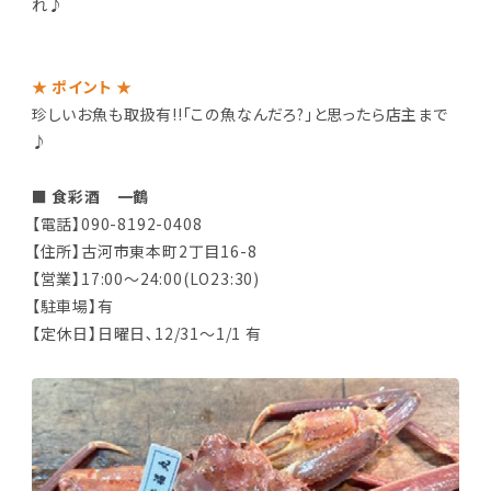
れ♪
★ ポイント ★
珍しいお魚も取扱有!!｢この魚なんだろ?｣と思ったら店主まで
♪
■ 食彩酒 一鶴
【電話】090-8192-0408
【住所】古河市東本町2丁目16-8
【営業】17:00～24:00(LO23:30)
【駐車場】有
【定休日】日曜日､12/31～1/1 有