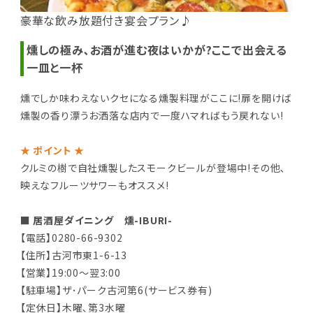
豪華な飲み放題付き宴会プラン♪
燻しの極み､お酒が進む夜はいかが?ここで出会える
一皿と一杯
燻でしか味わえないクセになる燻製料理がここに!扉を開けば
燻製の香り漂うお洒落な店内で一度ハマればもう戻れない!
★ ポイント ★
クルミの樹で自社燻製したスモークビールが登場中!その他､
映えなフルーツサワーもオススメ!
■ 居酒屋ダイニング 燻-IBURI-
【電話】0280-66-9302
【住所】古河市東1-6-13
【営業】19:00～翌3:00
【駐車場】ザ･パーク古河第6(サービス券有)
【定休日】木曜､第3水曜