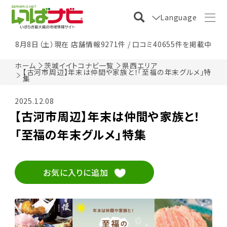
Language
8月8日（土）現在 店舗情報9271件 / 口コミ40655件を掲載中
ホーム
茨城イイトコナビ一覧
県西エリア
【古河市周辺】年末は仲間や家族と！「至福の年末グルメ」特
集
2025.12.08
【古河市周辺】年末は仲間や家族と！
「至福の年末グルメ」特集
お気に入りに追加