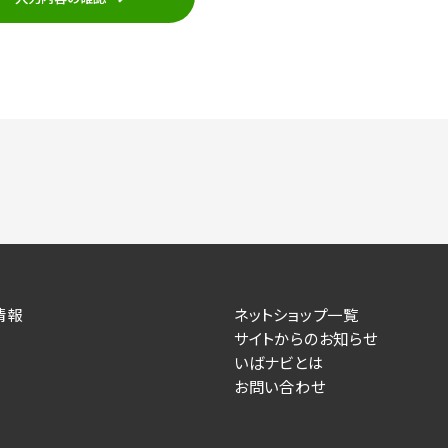
応
い合わせの内容確認、返答
せへの対応
各種サービスのご提案、情報提供、広告配信
ビスが実施するキャンペーンの抽選、当選者への連絡及び発送 ・ユ
対応
お問い合わせの内容確認、返答
た際の選考に関する連絡
情報
ネットショップ一覧
を登録した際の内容確認、返答
サイトからのお知らせ
いばナビとは
の意思により任意でご提供いただくものですが、各サービスの実
お問い合わせ
力いただかない場合は、各々のサービスをご利用できない場合が