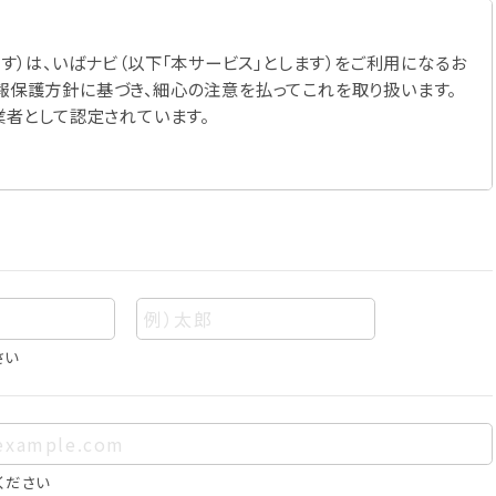
す）は、いばナビ（以下「本サービス」とします）をご利用になるお
報保護方針に基づき、細心の注意を払ってこれを取り扱います。
業者として認定されています。
さい
あって、当該情報を構成する氏名、住所、電話番号、メールアドレ
、お客様個人を特定できるものをいいます。また、その情報のみで
に照合することで、結果的にお客様個人を識別できるものも個
ください