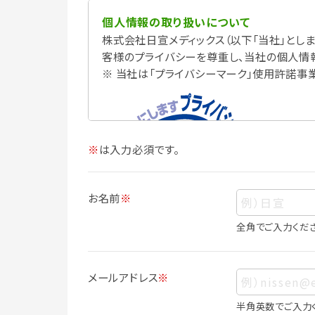
個人情報の取り扱いについて
株式会社日宣メディックス（以下「当社」としま
客様のプライバシーを尊重し、当社の個人情
※ 当社は「プライバシーマーク」使用許諾事
※
は入力必須です。
お名前
※
全角でご入力くだ
個人情報
個人情報とは、お客様個人に関する情報で
メールアドレス
※
ス、生年月日、写真その他の記述等により
は識別できない場合でも、他の情報と容易
半角英数でご入力