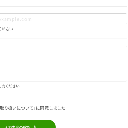
は以下の通りであり、これらの目的達成の範囲を超えてお客様の
ください
確認
知
に役立てるため
入力ください
スへの掲載
取り扱いについて
」に
同意しました
知
入力内容の確認