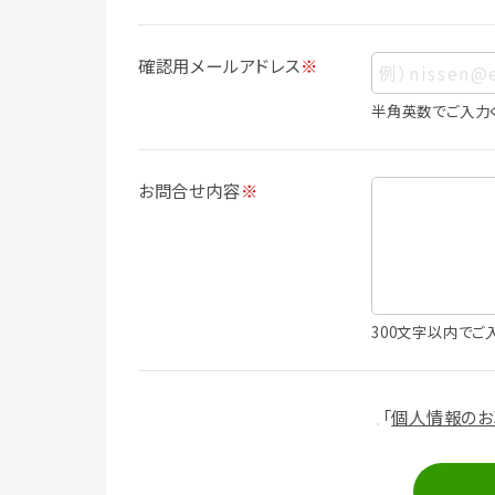
人情報に含まれます。
個人情報の利用目的について
確認用メールアドレス
※
本サービスにおける個人情報の利用目的
個人情報を利用することはありません。
半角英数でご入力
・会員登録者の個人認証
・会員ポイントプログラムの運営
・各種お申込みや、お問い合わせへの対応
お問合せ内容
※
・利用規約等で禁じている不正行為等の
・メールマガジンの配信
・本サービスに関する規約等の変更の通
・本サービスの改善、新サービスの開発等
（1）いばナビ会員登録
300文字以内でご
・会員登録者の個人認証、本人確認
・会員ポイントプログラムの運営
・投稿したクチコミ情報、写真の本サービ
「
個人情報のお
・メールマガジン、お知らせ、広告等の配信
・本サービスに関する規約等の変更の通