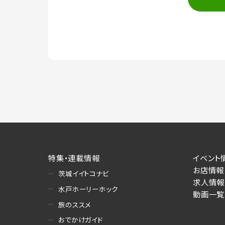
（2）ユーザーからのお問い合わせへの対
・ユーザーからのご意見、情報提供、お問
・当サービスの品質改善
（3）情報掲載・広告に関するお問い合わ
・お問い合わせに関する返答、及び当社の
（4）キャンペーンのお申込み
・読者プレゼント、アンケート等、当サー
ーザーの趣向や属性情報等の分析
（5）広告主への問い合わせ・応募等への
・本サービスを通じて広告主に送信した
・本サービスを通じて求人広告に応募し
特集・連載情報
イベント
・本サービスを通じて店舗への来店予約
お店情報
茨城イイトコナビ
個人情報提供の任意性について
求人情報
水戸ホーリーホック
本サービスが収集する個人情報は、ご本人
動画一覧
施にあたりそれぞれ必要となる項目を入
旅のススメ
あります。
おでかけガイド