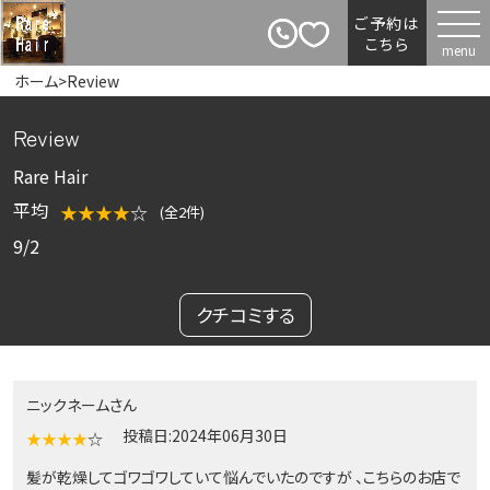
ご予約は
こちら
ホーム
>
Review
Review
Rare Hair
平均
★★★★
☆
(全2件)
9/2
クチコミする
ニックネームさん
投稿日:2024年06月30日
★★★★
☆
髪が乾燥してゴワゴワしていて悩んでいたのですが 、こちらのお店で