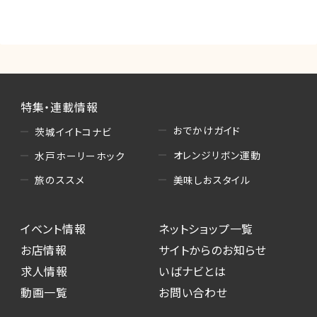
（3）情報掲載・広告に関するお問い合わせへの
対応
・お問い合わせに関する返答、及び当社の各種サ
ービスのご提案、情報提供、広告配信
（4）キャンペーンのお申込み
特集・連載情報
・読者プレゼント、アンケート等、当サービスが実
施するキャンペーンの抽選、当選者への連絡及
おでかけガイド
茨城イイトコナビ
び発送 ・ユーザーの趣向や属性情報等の分析
オレンジリボン運動
水戸ホーリーホック
（5）広告主への問い合わせ・応募等への対応
美味しおスタイル
旅のススメ
・本サービスを通じて広告主に送信したお問い
合わせの内容確認、返答
イベント情報
ネットショップ一覧
・本サービスを通じて求人広告に応募した際の
選考に関する連絡
お店情報
サイトからのお知らせ
・本サービスを通じて店舗への来店予約を登録
求人情報
いばナビとは
した際の内容確認、返答
動画一覧
お問い合わせ