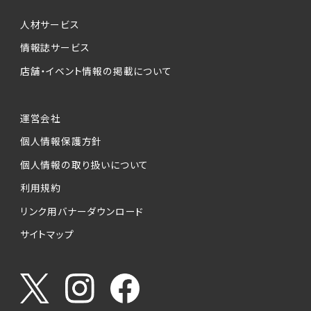
個人情報提供の任意性について
本サービスが収集する個人情報は、ご本人の意
人材サービス
思により任意でご提供いただくものですが、各サ
情報誌サービス
ービスの実施にあたりそれぞれ必要となる項目
店舗・イベント情報の掲載について
を入力いただかない場合は、各々のサービスを
ご利用できない場合があります。
運営会社
個人情報の第三者への提供について
個人情報保護方針
当社は、以下の提供先に対して個人情報を提供
します。
個人情報の取り扱いについて
利用規約
(1)お客様が求人応募フォームより個人情報を
送信した事業主（広告主）への提供
リンク用バナーダウンロード
・提供の目的
サイトマップ
お客様が求職活動・応募等を行った企業による
お客様に対する採用・選考活動およびそれに伴
うやりとり・情報提供（採否・合否の検討を含み
ます）