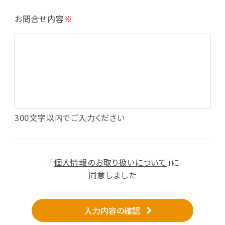
・利用規約等で禁じている不正行為等の確認
お問合せ内容
※
・メールマガジンの配信
・本サービスに関する規約等の変更の通知
・本サービスの改善、新サービスの開発等に役立
てるため
（1）いばナビ会員登録
・会員登録者の個人認証、本人確認
・会員ポイントプログラムの運営
・投稿したクチコミ情報、写真の本サービスへの
300文字以内でご入力ください
掲載
・メールマガジン、お知らせ、広告等の配信
・本サービスに関する規約等の変更の通知
「
個人情報のお取り扱いについて
」に
（2）ユーザーからのお問い合わせへの対応
同意しました
・ユーザーからのご意見、情報提供、お問い合わ
せの内容確認、返答
入力内容の確認
・当サービスの品質改善