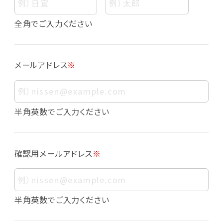
個人情報
個人情報とは、お客様個人に関する情報であっ
全角でご入力ください
て、当該情報を構成する氏名、住所、電話番号、
メールアドレス、生年月日、写真その他の記述等
により、お客様個人を特定できるものをいいま
メールアドレス
※
す。また、その情報のみでは識別できない場合で
も、他の情報と容易に照合することで、結果的に
お客様個人を識別できるものも個人情報に含ま
れます。
半角英数でご入力ください
個人情報の利用目的について
本サービスにおける個人情報の利用目的は以
確認用メールアドレス
※
下の通りであり、これらの目的達成の範囲を超
えてお客様の個人情報を利用することはありま
せん。
・会員登録者の個人認証
半角英数でご入力ください
・会員ポイントプログラムの運営
・各種お申込みや、お問い合わせへの対応