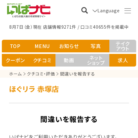
Language
8月7日（金）現在 店舗情報9271件 / 口コミ40655件を掲載中
テイク
TOP
MENU
お知らせ
写真
アウト
ネット
クーポン
クチコミ
動画
求人
ショップ
ホーム
クチコミ・評価
間違いを報告する
ほぐリラ 赤塚店
間違いを報告する
いばナビをご利用いただきありがとうございます。