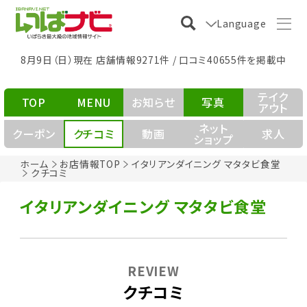
Language
8月9日（日）現在 店舗情報9271件 / 口コミ40655件を掲載中
テイク
TOP
MENU
お知らせ
写真
アウト
ネット
クーポン
クチコミ
動画
求人
ショップ
ホーム
お店情報TOP
イタリアンダイニング マタタビ食堂
クチコミ
イタリアンダイニング マタタビ食堂
REVIEW
クチコミ