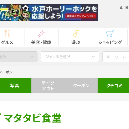
8月9
グルメ
美容・健康
遊ぶ
ショッピング
選択
ジャンルを選択
クーポン
テイク
写真
クーポン
クチコミ
アウト
 マタタビ食堂