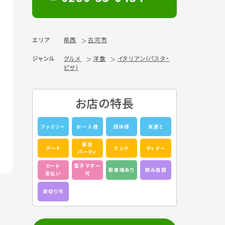
エリア
県西
古河市
ジャンル
グルメ
洋食
イタリアン(パスタ・
ピザ)
お店の特長
ファミリー
お一人様
団体様
友達と
宴会
デート
ランチ
ディナー
パーティ
カード
電子マネー
駐車場あり
飲み放題
支払い
可
貸切り可