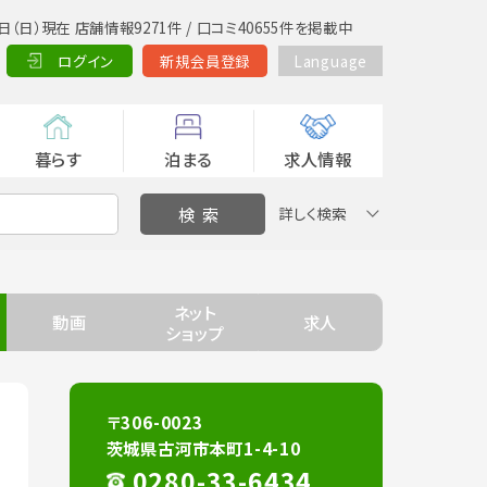
日（日）現在 店舗情報9271件 / 口コミ40655件を掲載中
ログイン
新規会員登録
Language
暮らす
泊まる
求人情報
詳しく検索
ネット
動画
求人
ショップ
〒306-0023
茨城県古河市本町1-4-10
0280-33-6434