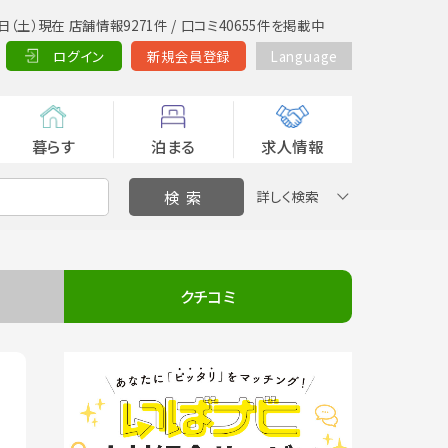
日（土）現在 店舗情報9271件 / 口コミ40655件を掲載中
ログイン
新規会員登録
Language
暮らす
泊まる
求人情報
詳しく検索
クチコミ