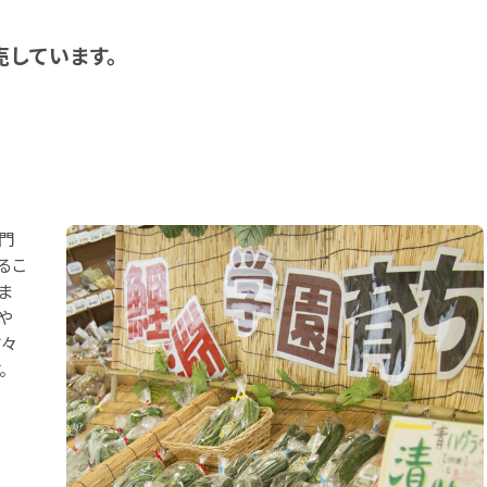
売しています。
門
るこ
ま
や
方々
。