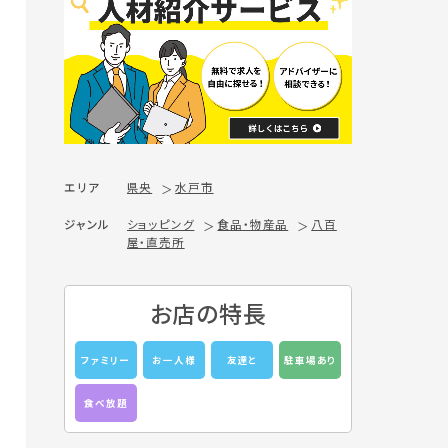
エリア
県央
水戸市
ジャンル
ショッピング
食品・物産品
八百
屋・直売所
お店の特長
ファミリー
お一人様
友達と
駐車場あり
食べ放題