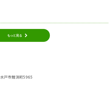
もっと見る
城県水戸市鯉渕町5965