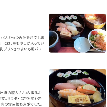
すいとんひっつみ汁を注文しま
み汁には、豆もやしが入ってい
豆乳プリンさつまいも風パフ
県出身の職人さんが、握るお
文。サラダ・にぎり(並)・岩
店内の雰囲気も素敵でした。