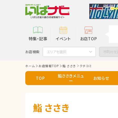
特集・記事
イベント
お店TOP
お店検索
エリアを選択
市町村を
ホーム
お店情報TOP
鮨 ささき
クチコミ
鮨ささきメニュ
TOP
お知らせ
ー
鮨 ささき