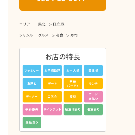
エリア
県北
日立市
ジャンル
グルメ
和食
寿司
お店の特長
ファミリー
お子様歓迎
お一人様
団体様
宴会
友達と
デート
ランチ
パーティ
カード
ディナー
二次会
接待
支払い
予約優先
テイクアウト
駐車場あり
個室あり
座敷あり