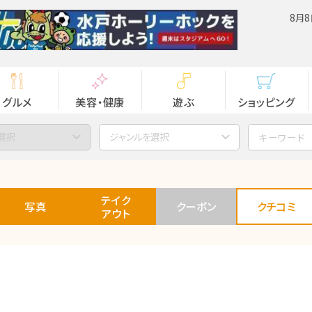
8月8
グルメ
美容・健康
遊ぶ
ショッピング
選択
ジャンルを選択
テイク
写真
クーポン
クチコミ
アウト