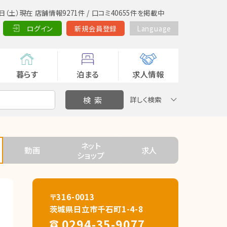
日（土）現在 店舗情報9271件 / 口コミ40655件を掲載中
ログイン
新規会員登録
Language
暮らす
泊まる
求人情報
詳しく検索
ネット
動画
求人
ショップ
〒316-0013
茨城県日立市千石町1-4-8
0294-35-9077