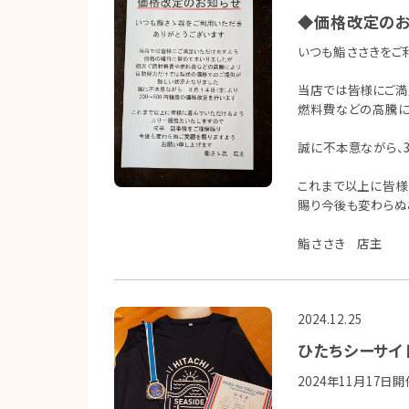
◆価格改定の
いつも鮨ささきをご
当店では皆様にご満
燃料費などの高騰に
誠に不本意ながら、3
これまで以上に皆様
賜り今後も変わらぬ
鮨ささき 店主
2024.12.25
ひたちシーサイド
2024年11月17