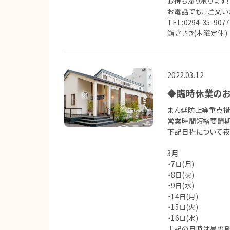
お持ち帰り承ります!
お電話でもご注文い
TEL:0294-35-9077
鮨ささき(木曜定休)
2022.03.12
◆臨時休業の
まん延防止等重点措
営業時間短縮要請期間
下記日程について夜
3月
・7日(月)
・8日(火)
・9日(水)
・14日(月)
・15日(火)
・16日(水)
上記の日時は昼の部のみ