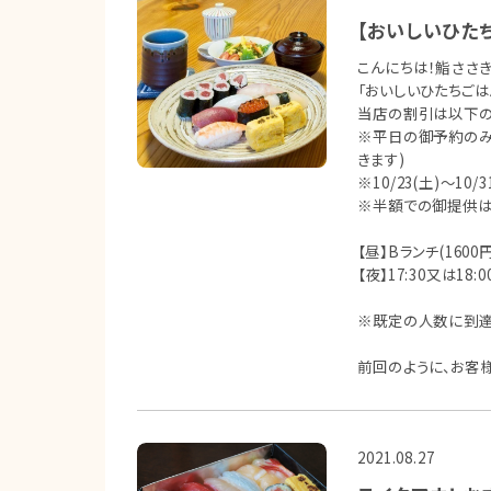
【おいしいひた
こんにちは！鮨ささき
「おいしいひたちご
当店の割引は以下の
※平日の御予約のみ
きます)
※10/23(土)〜1
※半額での御提供は1
【昼】Bランチ(1600
【夜】17:30又は18
※既定の人数に到達
前回のように、お客
2021.08.27