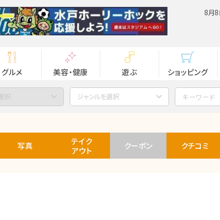
8月8
グルメ
美容・健康
遊ぶ
ショッピング
選択
ジャンルを選択
テイク
写真
クーポン
クチコミ
アウト