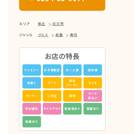
エリア
県北
日立市
ジャンル
グルメ
和食
寿司
お店の特長
ファミリー
お子様歓迎
お一人様
団体様
宴会
友達と
デート
ランチ
パーティ
カード
ディナー
二次会
接待
支払い
予約優先
テイクアウト
駐車場あり
個室あり
座敷あり