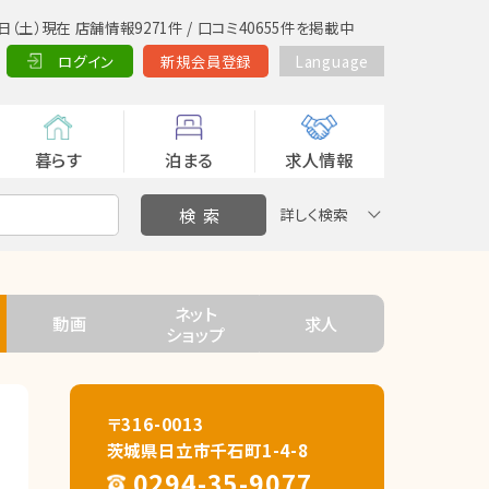
日（土）現在 店舗情報9271件 / 口コミ40655件を掲載中
ログイン
新規会員登録
Language
暮らす
泊まる
求人情報
詳しく検索
ネット
動画
求人
ショップ
〒316-0013
茨城県日立市千石町1-4-8
0294-35-9077