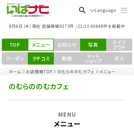
Language
8月6日（木）現在 店舗情報9273件 / 口コミ40648件を掲載中
テイク
TOP
メニュー
お知らせ
写真
アウト
ネット
クーポン
クチコミ
動画
求人
ショップ
ホーム
お店情報TOP
のむらののむカフェ
メニュー
のむらののむカフェ
MENU
メニュー