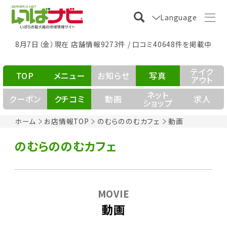
Language
8月7日（金）現在 店舗情報9273件 / 口コミ40648件を掲載中
テイク
TOP
メニュー
お知らせ
写真
アウト
ネット
クーポン
クチコミ
動画
求人
ショップ
ホーム
お店情報TOP
のむらののむカフェ
動画
のむらののむカフェ
MOVIE
動画