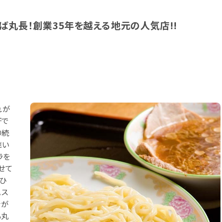
丸長！創業35年を越える地元の人気店!!
れが
軒で
り続
継い
ラを
せて
ひ
。ス
身が
る丸