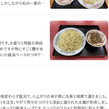
。 しかしながら私の一番の押
ぐいながらスープまで飲み干
円です。大盛りと特盛の値段
とめですが特にすごく腰があ
効いた醤油ベースのつゆでサ
に相変わらず盛況で、小上がりの卓子席に先客と相席で着きました。
り)を注文。やがて熱々のつけ汁と浅皿に盛られた太麺が到来しまし
いあっさり醤油スープです。たっぷりのワカメと短冊状に刻んだ豚ロ