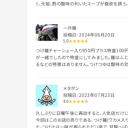
く、元祖、酢の酸味の利いたスープが食欲を誘う
しは「夜メニュー スタミナラーメン」。 汗をぬ
すくらい熱々で辛くて美味いです。
一升庵
投稿日：2024年08月20日
5.0
★★★★★
つけ麺チャーシュー入り950円プラス特盛100
が一緒でしたので特盛にしてみました。麺はふ
るなどの特徴はありません。つけつゆは酸味の
ッパリしていて美味しいです
メタボン
投稿日：2023年07月23日
4.0
★★★★
☆
久しぶりに日曜午後に再訪すると、人気店だけ
今回はこのお店の売りである、つけ麺(ワカメ入
た。つけ汁は一味が振られたピリ辛で、甘酸っぱ