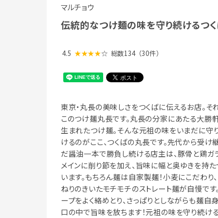
マルチョウ
伝統的なつけ麺の味を守り続けるつくば
4.5
★★★★
☆
総数134
（30件）
東京・丸長の美味しさをつくばに伝えるお店。そ
このつけ麺丸長です。丸長の分家にあたる大勝
生まれたつけ麺。そんな元祖の味をいまだに守
けるのがここ、つくばの丸長です。先代から受け
だ醤油一本で勝負し続ける店主は、豚骨と鶏ガ
メインに削り節を加え、旨味に幅と奥ゆきを持た
います。もちろん麺は自家製麺！小麦にこだわり、
ねりのきいたモチモチのストレート麺が自慢です
ープをよく絡めとり、さっぱりとしながらも麺自
口の中で旨味を放ちます！元祖の味を守り続け