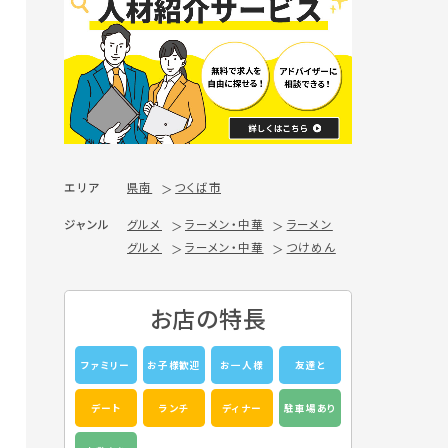
エリア
県南
つくば市
ジャンル
グルメ
ラーメン・中華
ラーメン
グルメ
ラーメン・中華
つけめん
お店の特長
ファミリー
お子様歓迎
お一人様
友達と
デート
ランチ
ディナー
駐車場あり