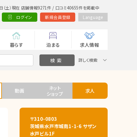
日（土）現在 店舗情報9271件 / 口コミ40655件を掲載中
ログイン
新規会員登録
Language
暮らす
泊まる
求人情報
詳しく検索
ネット
動画
求人
ショップ
〒310-0803
茨城県水戸市城南1-1-6 サザン
水戸ビル1F