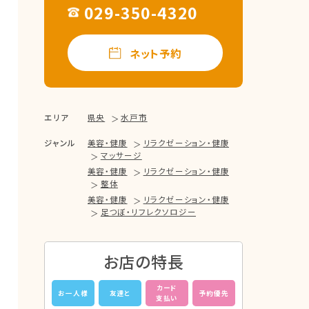
029-350-4320
ネット予約
エリア
県央
水戸市
ジャンル
美容・健康
リラクゼーション・健康
マッサージ
美容・健康
リラクゼーション・健康
整体
美容・健康
リラクゼーション・健康
足つぼ・リフレクソロジー
お店の特長
カード
お一人様
友達と
予約優先
支払い