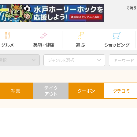
8月8
グルメ
美容・健康
遊ぶ
ショッピング
選択
ジャンルを選択
テイク
写真
クーポン
クチコミ
アウト