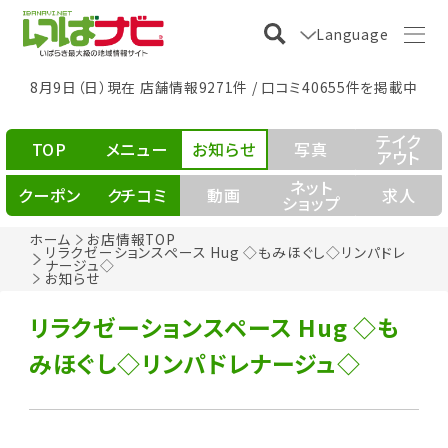
Language
8月9日（日）現在 店舗情報9271件 / 口コミ40655件を掲載中
テイク
TOP
メニュー
お知らせ
写真
アウト
ネット
クーポン
クチコミ
動画
求人
ショップ
ホーム
お店情報TOP
リラクゼーションスペース Hug ◇もみほぐし◇リンパドレ
ナージュ◇
お知らせ
リラクゼーションスペース Hug ◇も
みほぐし◇リンパドレナージュ◇