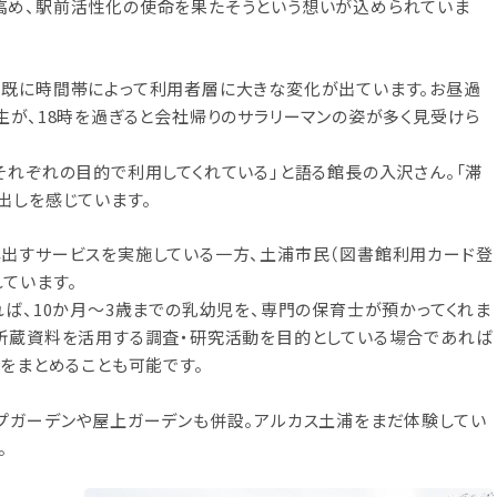
高め、駅前活性化の使命を果たそうという想いが込められていま
、既に時間帯によって利用者層に大きな変化が出ています。お昼過
生が、18時を過ぎると会社帰りのサラリーマンの姿が多く見受けら
それぞれの目的で利用してくれている」と語る館長の入沢さん。「滞
出しを感じています。
し出すサービスを実施している一方、土浦市民（図書館利用カード登
ています。
れば、10か月〜3歳までの乳幼児を、専門の保育士が預かってくれま
の所蔵資料を活用する調査・研究活動を目的としている場合であれば
果をまとめることも可能です。
プガーデンや屋上ガーデンも併設。アルカス土浦をまだ体験してい
。