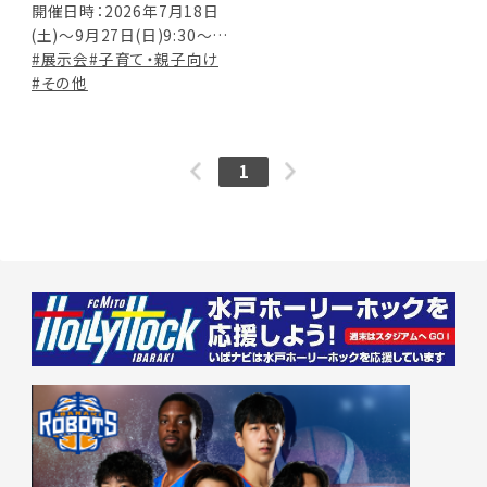
なすがた－
開催日時：2026年7月18日
(土)～9月27日(日)9:30～
17:00(入館は16:30まで) 休
#展示会
#子育て・親子向け
館日：毎週月曜日(月曜日が
#その他
祝日の場合はその翌日以
降) ※7/18(土)は正午より
公開 ※お盆期間【8/11(火
1
祝)～8/16(日)】は事前予約
制