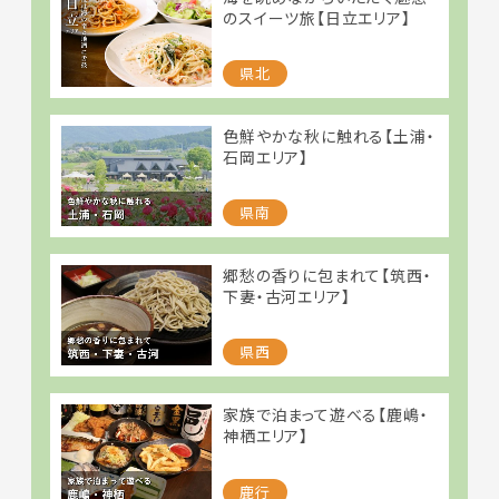
のスイーツ旅【日立エリア】
県北
色鮮やかな秋に触れる【土浦・
石岡エリア】
県南
郷愁の香りに包まれて【筑西・
下妻・古河エリア】
県西
家族で泊まって遊べる【鹿嶋・
神栖エリア】
鹿行