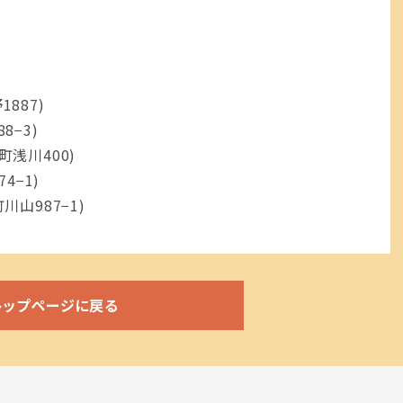
887)
−3)
浅川400)
4−1)
山987−1)
トップページに戻る