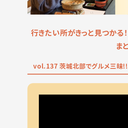
行きたい所がきっと見つかる
ま
vol.137 茨城北部でグルメ三昧