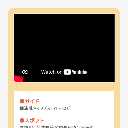
ガイド
柚浦桃ちゃん（STYLE CO.）
スポット
友部SA(茨城県笠間市長兎路1059−6)