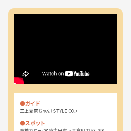
ガイド
三上夏奈ちゃん（STYLE CO.）
スポット
竜神カヌー(常陸太田市下高倉町2153-39)