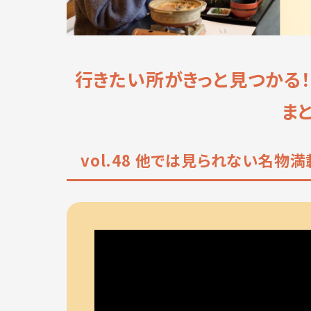
行きたい所がきっと見つかる
ま
vol.48 他では見られない名物