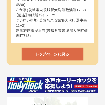
6890)
おか亭(茨城県東茨城郡大洗町磯浜町1202)
【閉店】海賊船パイレーツ
まいわい市場(茨城県東茨城郡大洗町港中央
11−2)
割烹旅館肴屋本店(茨城県東茨城郡大洗町磯
浜町715)
トップページに戻る