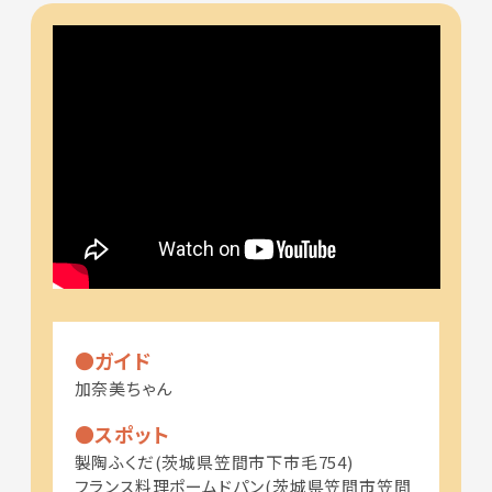
ガイド
加奈美ちゃん
スポット
製陶ふくだ(茨城県笠間市下市毛754)
フランス料理ポームドパン(茨城県笠間市笠間