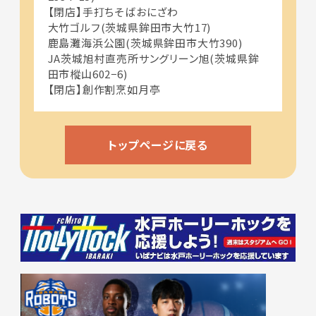
【閉店】手打ちそばおにざわ
大竹ゴルフ(茨城県鉾田市大竹17)
鹿島灘海浜公園(茨城県鉾田市大竹390)
JA茨城旭村直売所サングリーン旭(茨城県鉾
田市樅山602−6)
【閉店】創作割烹如月亭
トップページに戻る