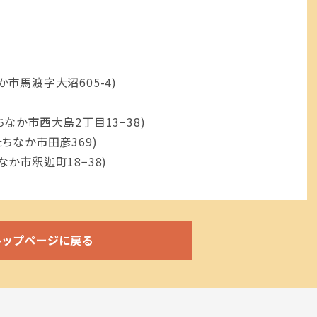
市馬渡字大沼605-4)
なか市西大島2丁目13−38)
ちなか市田彦369)
か市釈迦町18−38)
トップページに戻る