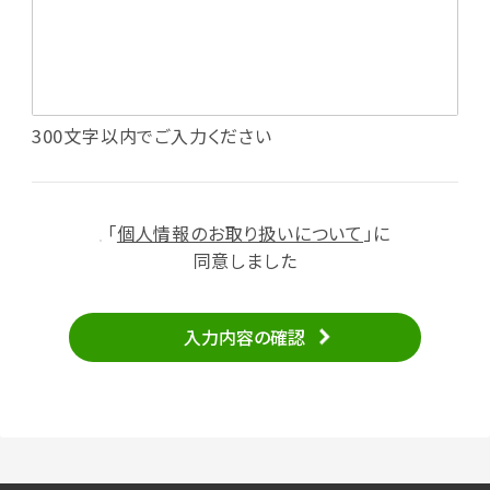
てるため
（1）いばナビ会員登録
・会員登録者の個人認証、本人確認
・会員ポイントプログラムの運営
・投稿したクチコミ情報、写真の本サービスへの
300文字以内でご入力ください
掲載
・メールマガジン、お知らせ、広告等の配信
・本サービスに関する規約等の変更の通知
「
個人情報のお取り扱いについて
」に
（2）ユーザーからのお問い合わせへの対応
同意しました
・ユーザーからのご意見、情報提供、お問い合わ
せの内容確認、返答
入力内容の確認
・当サービスの品質改善
（3）情報掲載・広告に関するお問い合わせへの
対応
・お問い合わせに関する返答、及び当社の各種サ
ービスのご提案、情報提供、広告配信