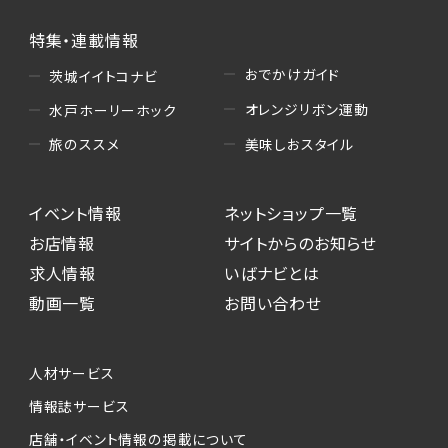
（4）キャンペーンのお申込み
特集・連載情報
・読者プレゼント、アンケート等、当サービスが実
施するキャンペーンの抽選、当選者への連絡及
おでかけガイド
茨城イイトコナビ
び発送 ・ユーザーの趣向や属性情報等の分析
オレンジリボン運動
水戸ホーリーホック
（5）広告主への問い合わせ・応募等への対応
美味しおスタイル
旅のススメ
・本サービスを通じて広告主に送信したお問い
合わせの内容確認、返答
イベント情報
ネットショップ一覧
・本サービスを通じて求人広告に応募した際の
選考に関する連絡
お店情報
サイトからのお知らせ
・本サービスを通じて店舗への来店予約を登録
求人情報
いばナビとは
した際の内容確認、返答
動画一覧
お問い合わせ
個人情報提供の任意性について
本サービスが収集する個人情報は、ご本人の意
人材サービス
思により任意でご提供いただくものですが、各サ
情報誌サービス
ービスの実施にあたりそれぞれ必要となる項目
店舗・イベント情報の掲載について
を入力いただかない場合は、各々のサービスを