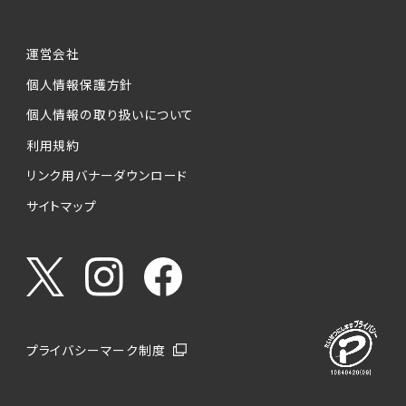
ご利用できない場合があります。
運営会社
個人情報の第三者への提供について
個人情報保護方針
当社は、以下の提供先に対して個人情報を提供
します。
個人情報の取り扱いについて
利用規約
(1)お客様が求人応募フォームより個人情報を
送信した事業主（広告主）への提供
リンク用バナーダウンロード
・提供の目的
サイトマップ
お客様が求職活動・応募等を行った企業による
お客様に対する採用・選考活動およびそれに伴
うやりとり・情報提供（採否・合否の検討を含み
ます）
・提供する個人情報の項目
求人応募フォームより直接取得した氏名、住
プライバシーマーク制度
所、電話番号、メールアドレス、応募理由
・提供の手段又は方法
書面もしくは電磁的な方法（本サービスが提供