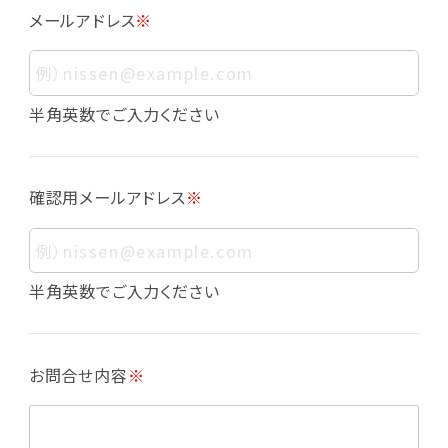
メールアドレス
※
す。また、その情報のみでは識別できない場合で
も、他の情報と容易に照合することで、結果的に
お客様個人を識別できるものも個人情報に含ま
れます。
半角英数でご入力ください
個人情報の利用目的について
本サービスにおける個人情報の利用目的は以
確認用メールアドレス
※
下の通りであり、これらの目的達成の範囲を超
えてお客様の個人情報を利用することはありま
せん。
・会員登録者の個人認証
半角英数でご入力ください
・会員ポイントプログラムの運営
・各種お申込みや、お問い合わせへの対応
・利用規約等で禁じている不正行為等の確認
お問合せ内容
※
・メールマガジンの配信
・本サービスに関する規約等の変更の通知
・本サービスの改善、新サービスの開発等に役立