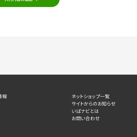
応
い合わせの内容確認、返答
せへの対応
各種サービスのご提案、情報提供、広告配信
ビスが実施するキャンペーンの抽選、当選者への連絡及び発送 ・ユ
対応
お問い合わせの内容確認、返答
た際の選考に関する連絡
情報
ネットショップ一覧
を登録した際の内容確認、返答
サイトからのお知らせ
いばナビとは
の意思により任意でご提供いただくものですが、各サービスの実
お問い合わせ
力いただかない場合は、各々のサービスをご利用できない場合が