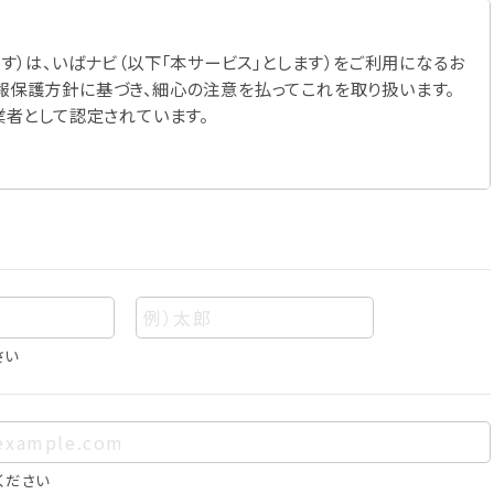
す）は、いばナビ（以下「本サービス」とします）をご利用になるお
報保護方針に基づき、細心の注意を払ってこれを取り扱います。
業者として認定されています。
さい
あって、当該情報を構成する氏名、住所、電話番号、メールアドレ
、お客様個人を特定できるものをいいます。また、その情報のみで
に照合することで、結果的にお客様個人を識別できるものも個
ください