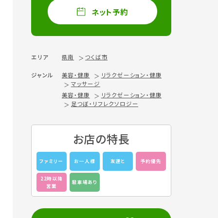
ネット予約
エリア
県南
つくば市
ジャンル
美容・健康
リラクゼーション・健康
マッサージ
美容・健康
リラクゼーション・健康
足つぼ・リフレクソロジー
お店の特長
ファミリー
お一人様
友達と
予約優先
22時以降
駐車場あり
営業