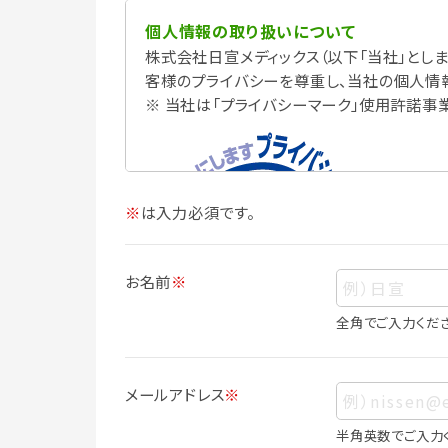
個人情報の取り扱いについて
株式会社日宣メディックス（以下「当社」としま
客様のプライバシーを尊重し、当社の個人情
※ 当社は「プライバシーマーク」使用許諾事
※
は入力必須です。
お名前
※
全角でご入力くだ
個人情報
個人情報とは、お客様個人に関する情報で
メールアドレス
※
ス、生年月日、写真その他の記述等により
は識別できない場合でも、他の情報と容易
半角英数でご入力