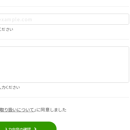
は以下の通りであり、これらの目的達成の範囲を超えてお客様の
ください
確認
知
に役立てるため
入力ください
スへの掲載
取り扱いについて
」に
同意しました
知
入力内容の確認