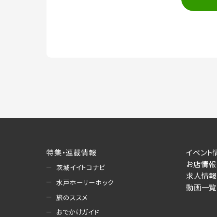
（2）ユーザーからのお問い合わせへの対
・ユーザーからのご意見、情報提供、お問
・当サービスの品質改善
（3）情報掲載・広告に関するお問い合わ
・お問い合わせに関する返答、及び当社の
（4）キャンペーンのお申込み
・読者プレゼント、アンケート等、当サー
ーザーの趣向や属性情報等の分析
（5）広告主への問い合わせ・応募等への
・本サービスを通じて広告主に送信した
・本サービスを通じて求人広告に応募し
特集・連載情報
イベント
・本サービスを通じて店舗への来店予約
お店情報
茨城イイトコナビ
個人情報提供の任意性について
求人情報
水戸ホーリーホック
本サービスが収集する個人情報は、ご本人
動画一覧
施にあたりそれぞれ必要となる項目を入
旅のススメ
あります。
おでかけガイド