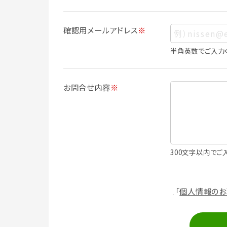
人情報に含まれます。
個人情報の利用目的について
確認用メールアドレス
※
本サービスにおける個人情報の利用目的
個人情報を利用することはありません。
半角英数でご入力
・会員登録者の個人認証
・会員ポイントプログラムの運営
・各種お申込みや、お問い合わせへの対応
お問合せ内容
※
・利用規約等で禁じている不正行為等の
・メールマガジンの配信
・本サービスに関する規約等の変更の通
・本サービスの改善、新サービスの開発等
（1）いばナビ会員登録
300文字以内でご
・会員登録者の個人認証、本人確認
・会員ポイントプログラムの運営
・投稿したクチコミ情報、写真の本サービ
「
個人情報のお
・メールマガジン、お知らせ、広告等の配信
・本サービスに関する規約等の変更の通