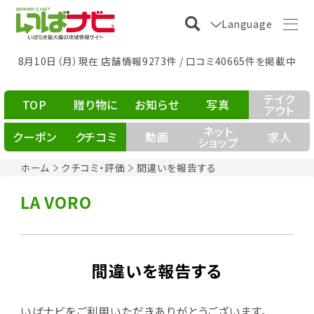
Language
8月10日（月）現在 店舗情報9273件 / 口コミ40665件を掲載中
テイク
TOP
贈り物に
お知らせ
写真
アウト
ネット
クーポン
クチコミ
動画
求人
ショップ
ホーム
クチコミ・評価
間違いを報告する
LA VORO
間違いを報告する
いばナビをご利用いただきありがとうございます。