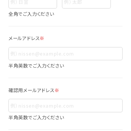
個人情報
個人情報とは、お客様個人に関する情報であっ
全角でご入力ください
て、当該情報を構成する氏名、住所、電話番号、
メールアドレス、生年月日、写真その他の記述等
により、お客様個人を特定できるものをいいま
メールアドレス
※
す。また、その情報のみでは識別できない場合で
も、他の情報と容易に照合することで、結果的に
お客様個人を識別できるものも個人情報に含ま
れます。
半角英数でご入力ください
個人情報の利用目的について
本サービスにおける個人情報の利用目的は以
確認用メールアドレス
※
下の通りであり、これらの目的達成の範囲を超
えてお客様の個人情報を利用することはありま
せん。
・会員登録者の個人認証
半角英数でご入力ください
・会員ポイントプログラムの運営
・各種お申込みや、お問い合わせへの対応