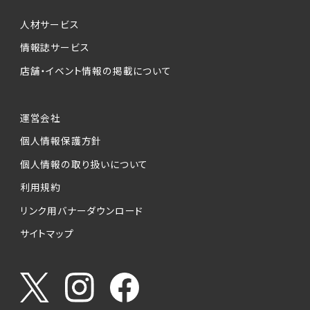
個人情報提供の任意性について
本サービスが収集する個人情報は、ご本人の意
人材サービス
思により任意でご提供いただくものですが、各サ
情報誌サービス
ービスの実施にあたりそれぞれ必要となる項目
店舗・イベント情報の掲載について
を入力いただかない場合は、各々のサービスを
ご利用できない場合があります。
運営会社
個人情報の第三者への提供について
個人情報保護方針
当社は、以下の提供先に対して個人情報を提供
します。
個人情報の取り扱いについて
利用規約
(1)お客様が求人応募フォームより個人情報を
送信した事業主（広告主）への提供
リンク用バナーダウンロード
・提供の目的
サイトマップ
お客様が求職活動・応募等を行った企業による
お客様に対する採用・選考活動およびそれに伴
うやりとり・情報提供（採否・合否の検討を含み
ます）