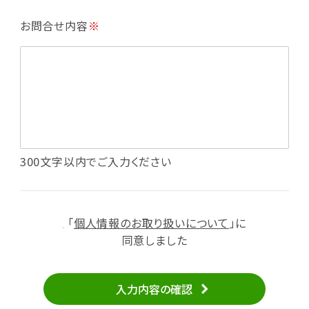
・利用規約等で禁じている不正行為等の確認
お問合せ内容
※
・メールマガジンの配信
・本サービスに関する規約等の変更の通知
・本サービスの改善、新サービスの開発等に役立
てるため
（1）いばナビ会員登録
・会員登録者の個人認証、本人確認
・会員ポイントプログラムの運営
・投稿したクチコミ情報、写真の本サービスへの
300文字以内でご入力ください
掲載
・メールマガジン、お知らせ、広告等の配信
・本サービスに関する規約等の変更の通知
「
個人情報のお取り扱いについて
」に
（2）ユーザーからのお問い合わせへの対応
同意しました
・ユーザーからのご意見、情報提供、お問い合わ
せの内容確認、返答
入力内容の確認
・当サービスの品質改善