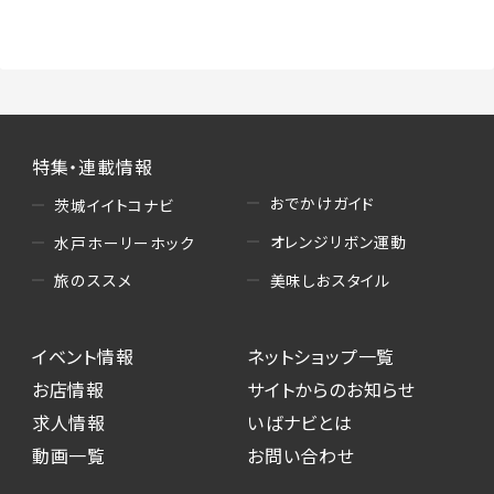
（3）情報掲載・広告に関するお問い合わせへの
対応
・お問い合わせに関する返答、及び当社の各種サ
ービスのご提案、情報提供、広告配信
（4）キャンペーンのお申込み
特集・連載情報
・読者プレゼント、アンケート等、当サービスが実
施するキャンペーンの抽選、当選者への連絡及
おでかけガイド
茨城イイトコナビ
び発送 ・ユーザーの趣向や属性情報等の分析
オレンジリボン運動
水戸ホーリーホック
（5）広告主への問い合わせ・応募等への対応
美味しおスタイル
旅のススメ
・本サービスを通じて広告主に送信したお問い
合わせの内容確認、返答
イベント情報
ネットショップ一覧
・本サービスを通じて求人広告に応募した際の
選考に関する連絡
お店情報
サイトからのお知らせ
・本サービスを通じて店舗への来店予約を登録
求人情報
いばナビとは
した際の内容確認、返答
動画一覧
お問い合わせ