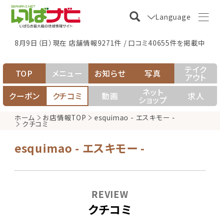
Language
8月9日（日）現在 店舗情報9271件 / 口コミ40655件を掲載中
テイク
TOP
メニュー
お知らせ
写真
アウト
ネット
クーポン
クチコミ
動画
求人
ショップ
ホーム
お店情報TOP
esquimao - エスキモー -
クチコミ
esquimao - エスキモー -
REVIEW
クチコミ