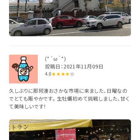
(⁠*⁠´⁠ω⁠｀⁠*⁠)
投稿日：2021年11月09日
4.0
★★★★
☆
久しぶりに那珂湊おさかな市場に来ました、日曜なの
でとても賑やかです。 生牡蠣初めて挑戦しました、甘く
て美味しいです！