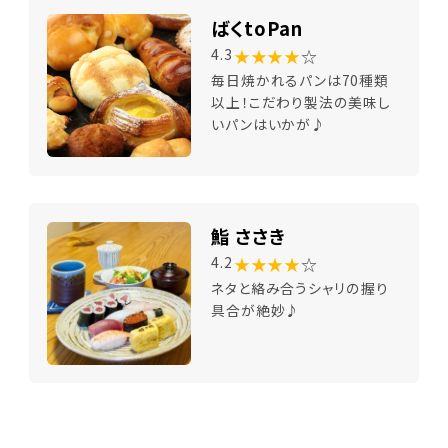
ばくtoPan
★★★★
☆
4.3
毎日焼かれるパンは70種類
以上！こだわり製法の美味し
いパンはいかが♪
鮨 ささき
★★★★
☆
4.2
ネタと絡み合うシャリの握り
具合が絶妙♪