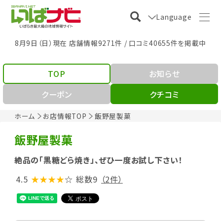
Language
8月9日（日）現在 店舗情報9271件 / 口コミ40655件を掲載中
TOP
お知らせ
クーポン
クチコミ
ホーム
お店情報TOP
飯野屋製菓
飯野屋製菓
絶品の「黒糖どら焼き」、ぜひ一度お試し下さい！
4.5
★★★★
☆
総数9
（2件）