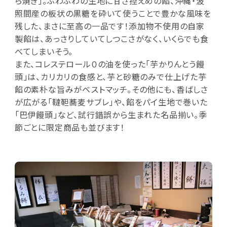
ら焼き」。ふわふわの生地に甘さ控えめの餡、沖縄・波
照間産の板状の黒糖を砕いて使うことで豊かな風味を
残した、まさに至高の一品です！添加物不使用の自家
製餡は、あっさりしていてしつこさがなく、いくらでも食
べてしまいそう。
また、コレステロール０の油を使った「芋かりんとう饅
頭」は、カリカリの食感と、芋と砂糖のみで仕上げた芋
餡の素朴な旨みがベストマッチ。その他にも、香ばしさ
が広がる「韃靼蕎麦サブレ」や、餡をパイ生地で巻いた
「巴伊饅頭」など、試行錯誤から生まれた名品揃い。季
節ごとに限定商品も並びます！