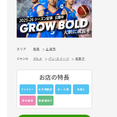
エリア
県南
土浦市
ジャンル
グルメ
パン・スイーツ
和菓子
お店の特長
ファミリー
お子様歓迎
お一人様
友達と
年中無休
駐車場あり