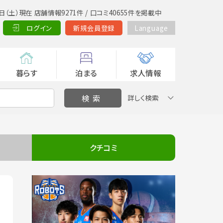
日（土）現在 店舗情報9271件 / 口コミ40655件を掲載中
ログイン
新規会員登録
Language
暮らす
泊まる
求人情報
詳しく検索
クチコミ