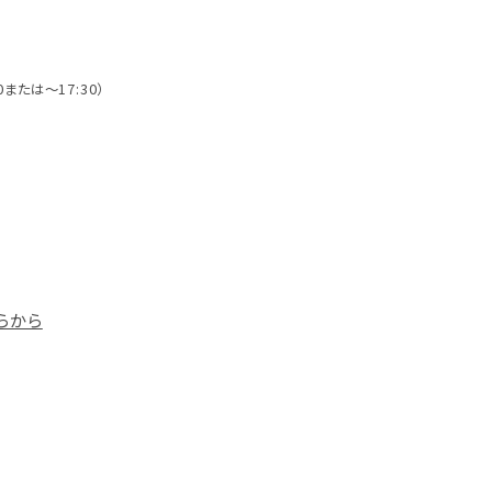
0または～17:30）
らから