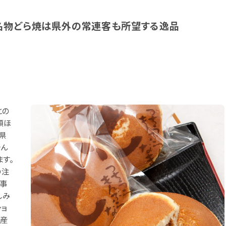
名物どら焼は県外の常連客も所望する逸品
との
類ほ
県
そん
す。
の注
仕事
しみ
ショ
土産