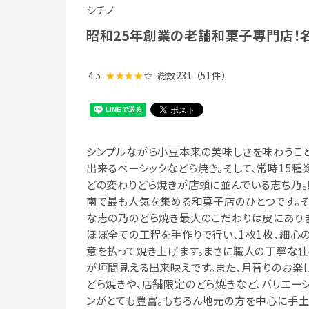
シチノ
昭和25年創業の老舗和菓子専門店！
4.5
★★★★
☆
総数231
（51件）
シンプルながら小豆本来の美味しさを味わうこ
出来るベーシックなどら焼き。そして、常時15種
どの変わりどら焼きが店頭に並んでいる志ち乃。
南で最も人気を集める和菓子店のひとつです。
な志の乃のどら焼き最大のこだわりは皮にありま
ほぼ全ての工程を手作りで行い、1枚1枚、細心
意を払って焼き上げます。まさに職人の丁寧な
が垣間見える出来映えです。また、月替りのお楽
どら焼きや、店舗限定のどら焼きなど、バリエー
ンがとても豊富。もちろん地元の方を中心に手