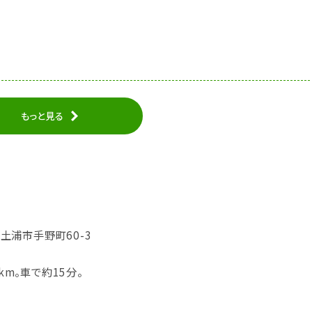
もっと見る
城県土浦市手野町60-3
7km。車で約15分。