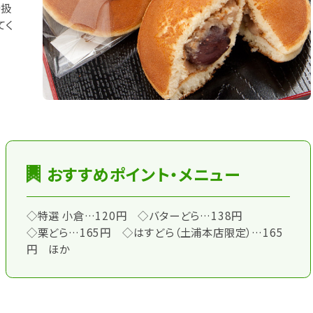
を扱
てく
おすすめポイント・メニュー
◇特選 小倉…120円 ◇バターどら…138円
◇栗どら…165円 ◇はすどら（土浦本店限定）…165
円 ほか