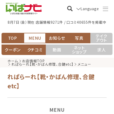
Language
8月7日（金）現在 店舗情報9271件 / 口コミ40655件を掲載中
テイク
TOP
MENU
お知らせ
写真
アウト
ネット
クーポン
クチコミ
動画
求人
ショップ
ホーム
お店情報TOP
れぱらーれ【靴・かばん修理、合鍵etc】
メニュー
れぱらーれ【靴・かばん修理、合鍵
etc】
MENU