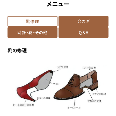
メニュー
靴修理
合カギ
時計・鞄・その他
Q＆A
靴の修理