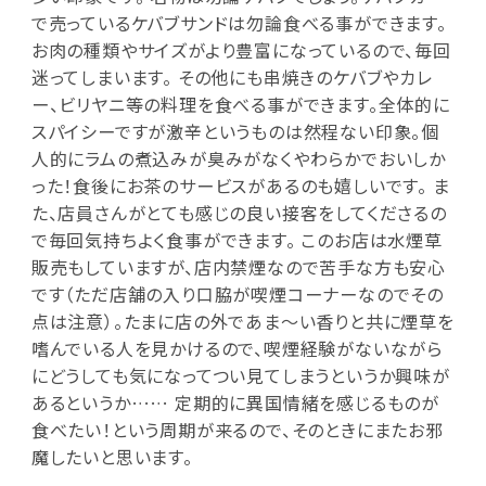
で売っているケバブサンドは勿論食べる事ができます。
お肉の種類やサイズがより豊富になっているので、毎回
迷ってしまいます。 その他にも串焼きのケバブやカレ
ー、ビリヤニ等の料理を食べる事ができます。全体的に
スパイシーですが激辛というものは然程ない印象。個
人的にラムの煮込みが臭みがなくやわらかでおいしか
った！食後にお茶のサービスがあるのも嬉しいです。 ま
た、店員さんがとても感じの良い接客をしてくださるの
で毎回気持ちよく食事ができます。 このお店は水煙草
販売もしていますが、店内禁煙なので苦手な方も安心
です（ただ店舗の入り口脇が喫煙コーナーなのでその
点は注意）。たまに店の外であま～い香りと共に煙草を
嗜んでいる人を見かけるので、喫煙経験がないながら
にどうしても気になってつい見てしまうというか興味が
あるというか…… 定期的に異国情緒を感じるものが
食べたい！という周期が来るので、そのときにまたお邪
魔したいと思います。