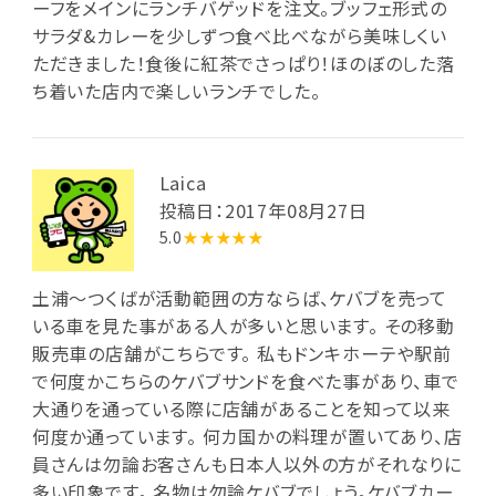
ーフをメインにランチバゲッドを注文。ブッフェ形式の
サラダ&カレーを少しずつ食べ比べながら美味しくい
ただきました！食後に紅茶でさっぱり！ほのぼのした落
ち着いた店内で楽しいランチでした。
Laica
投稿日：2017年08月27日
5.0
★★★★★
土浦～つくばが活動範囲の方ならば、ケバブを売って
いる車を見た事がある人が多いと思います。 その移動
販売車の店舗がこちらです。 私もドンキホーテや駅前
で何度かこちらのケバブサンドを食べた事があり、車で
大通りを通っている際に店舗があることを知って以来
何度か通っています。 何カ国かの料理が置いてあり、店
員さんは勿論お客さんも日本人以外の方がそれなりに
多い印象です。 名物は勿論ケバブでしょう。ケバブカー