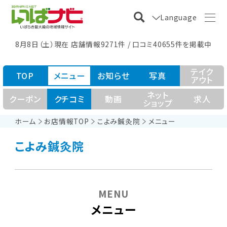
Language
8月8日（土）現在 店舗情報9271件 / 口コミ40655件を掲載中
テイク
TOP
メニュー
お知らせ
写真
アウト
ネット
クーポン
クチコミ
動画
求人
ショップ
ホーム
お店情報TOP
こよみ鍼灸院
メニュー
こよみ鍼灸院
MENU
メニュー