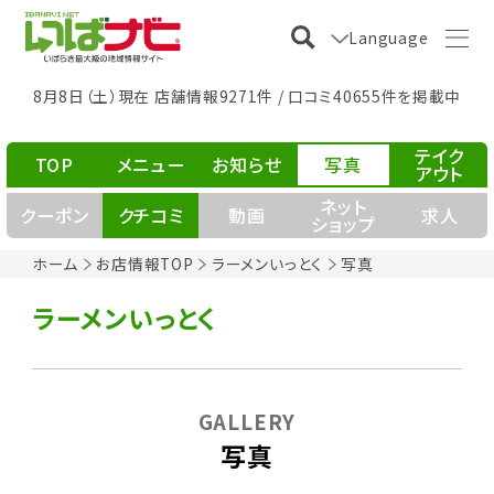
Language
8月8日（土）現在 店舗情報9271件 / 口コミ40655件を掲載中
テイク
TOP
メニュー
お知らせ
写真
アウト
ネット
クーポン
クチコミ
動画
求人
ショップ
ホーム
お店情報TOP
ラーメンいっとく
写真
ラーメンいっとく
GALLERY
写真